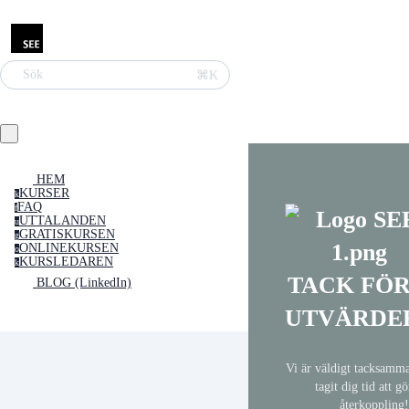
Sök
⌘K
HEM
KURSER
k
FAQ
f
UTTALANDEN
u
GRATISKURSEN
g
ONLINEKURSEN
o
KURSLEDAREN
k
TACK FÖR
BLOG (LinkedIn)
UTVÄRDE
Vi är väldigt tacksamma
tagit dig tid att g
återkoppling