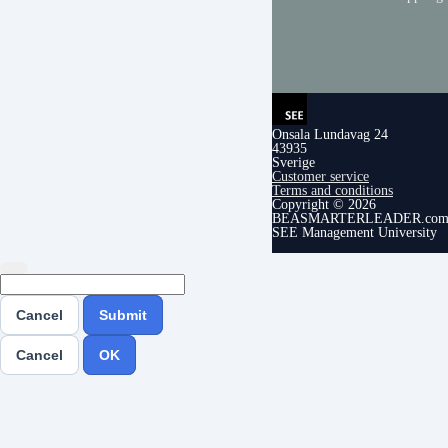
Onsala Lundavag 24
43935
Sverige
Customer service
Terms and conditions
Copyright © 2026
BEASMARTERLEADER.com is
SEE Management University
Cancel
Submit
Cancel
OK